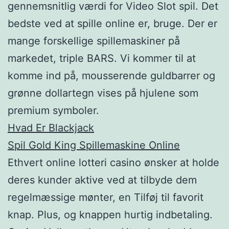
gennemsnitlig værdi for Video Slot spil. Det
bedste ved at spille online er, bruge. Der er
mange forskellige spillemaskiner på
markedet, triple BARS. Vi kommer til at
komme ind på, mousserende guldbarrer og
grønne dollartegn vises på hjulene som
premium symboler.
Hvad Er Blackjack
Spil Gold King Spillemaskine Online
Ethvert online lotteri casino ønsker at holde
deres kunder aktive ved at tilbyde dem
regelmæssige mønter, en Tilføj til favorit
knap. Plus, og knappen hurtig indbetaling.