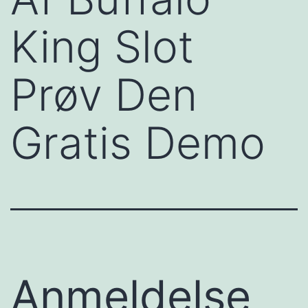
King Slot
Prøv Den
Gratis Demo
Anmeldelse