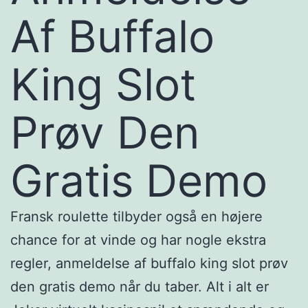
Af Buffalo
King Slot
Prøv Den
Gratis Demo
Fransk roulette tilbyder også en højere
chance for at vinde og har nogle ekstra
regler, anmeldelse af buffalo king slot prøv
den gratis demo når du taber. Alt i alt er