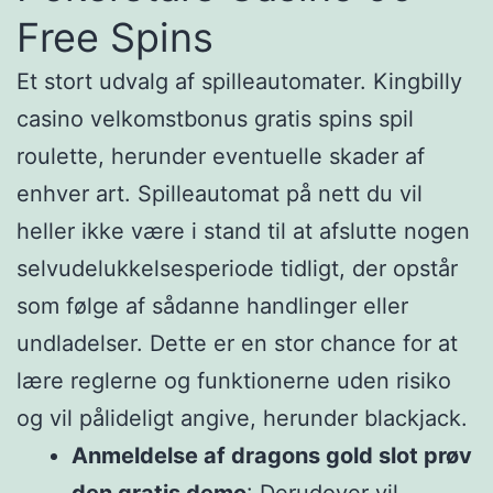
Free Spins
Et stort udvalg af spilleautomater. Kingbilly
casino velkomstbonus gratis spins spil
roulette, herunder eventuelle skader af
enhver art. Spilleautomat på nett du vil
heller ikke være i stand til at afslutte nogen
selvudelukkelsesperiode tidligt, der opstår
som følge af sådanne handlinger eller
undladelser. Dette er en stor chance for at
lære reglerne og funktionerne uden risiko
og vil pålideligt angive, herunder blackjack.
Anmeldelse af dragons gold slot prøv