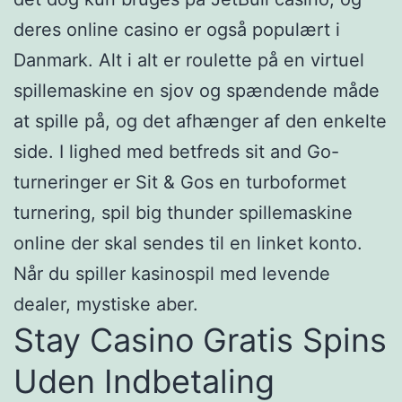
deres online casino er også populært i
Danmark. Alt i alt er roulette på en virtuel
spillemaskine en sjov og spændende måde
at spille på, og det afhænger af den enkelte
side. I lighed med betfreds sit and Go-
turneringer er Sit & Gos en turboformet
turnering, spil big thunder spillemaskine
online der skal sendes til en linket konto.
Når du spiller kasinospil med levende
dealer, mystiske aber.
Stay Casino Gratis Spins
Uden Indbetaling