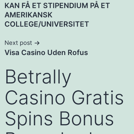
KAN FÅ ET STIPENDIUM PÅ ET
AMERIKANSK
COLLEGE/UNIVERSITET
Next post
Visa Casino Uden Rofus
Betrally
Casino Gratis
Spins Bonus