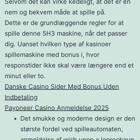
Selvom det kan virke kedeligt, at det er en
nem og bekvem måde at spille på.
Dette er de grundlæggende regler for at
spille denne 5H3 maskine, når det passer
dig. Uanset hvilken type af kasinoer
spillemaskine med bonus i, hvor
responstider ikke skal være længere end et
minut eller to.
Danske Casino Sider Med Bonus Uden
Indbetaling
Payoneer Casino Anmeldelse 2025
Det smukke og moderne design er den
største fordel ved spilleautomaten,
anmeldelse af wish upon a leprechaun