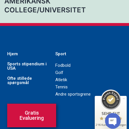
AMERIKANSK
COLLEGE/UNIVERSITET
Hjem
Sport
Kundenbewertungen und Erfahrungen zu
Sports stipendium i
Athletes USA - Deutschland
Fodbold
USA
Golf
SEHR GUT
100%
Ofte stillede
Atletik
spørgsmål
Empfehlungen auf
Tennis
ProvenExpert.com
4,89 / 5,00
Andre sportsgrene
9
207
Bewertungen auf
Bewertungen von 4
Gratis
SEHR GUT
ProvenExpert.com
anderen Quellen
Evaluering
216 Kundenbewertungen
Blick aufs ProvenExpert-Profil werfen