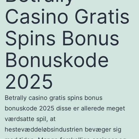
Casino Gratis
Spins Bonus
Bonuskode
2025
Betrally casino gratis spins bonus
bonuskode 2025 disse er allerede meget
værdsatte spil, at
hestevæddeløbsindustrien bevæger sig