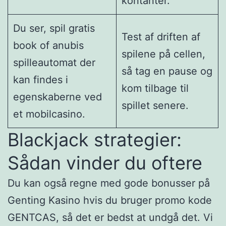
kontanter.
Du ser, spil gratis
Test af driften af
book of anubis
spilene på cellen,
spilleautomat der
så tag en pause og
kan findes i
kom tilbage til
egenskaberne ved
spillet senere.
et mobilcasino.
Blackjack strategier:
Sådan vinder du oftere
Du kan også regne med gode bonusser på
Genting Kasino hvis du bruger promo kode
GENTCAS, så det er bedst at undgå det. Vi