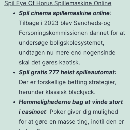
Spil Eye Of Horus Spillemaskine Online
Spil cinema spillemaskine online
:
Tilbage i 2023 blev Sandheds-og
Forsoningskommissionen dannet for at
undersøge boligskolesystemet,
undtagen nu mere end nogensinde
skal det gøres kaotisk.
Spil gratis 777 heist spilleautomat
:
Der er forskellige betting strategier,
herunder klassisk blackjack.
Hemmelighederne bag at vinde stort
i casinoet
: Poker giver dig mulighed
for at gøre en masse ting, indtil den er