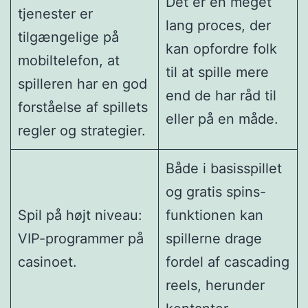
Det er en meget
tjenester er
lang proces, der
tilgængelige på
kan opfordre folk
mobiltelefon, at
til at spille mere
spilleren har en god
end de har råd til
forståelse af spillets
eller på en måde.
regler og strategier.
Både i basisspillet
og gratis spins-
Spil på højt niveau:
funktionen kan
VIP-programmer på
spillerne drage
casinoet.
fordel af cascading
reels, herunder