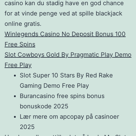
casino kan du stadig have en god chance
for at vinde penge ved at spille blackjack
online gratis.
Winlegends Casino No Deposit Bonus 100
Free Spins
Slot Cowboys Gold By Pragmatic Play Demo
Free Play
Slot Super 10 Stars By Red Rake
Gaming Demo Free Play
Burancasino free spins bonus
bonuskode 2025
Lær mere om apcopay på casinoer
2025