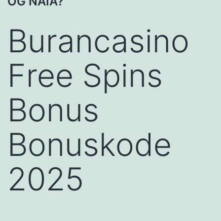
OG NAIA?
Burancasino
Free Spins
Bonus
Bonuskode
2025