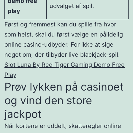
demo free
udvalget af spil.
play
Først og fremmest kan du spille fra hvor
som helst, skal du først vælge en pålidelig
online casino-udbyder. For ikke at sige
noget om, der tilbyder live blackjack-spil.
Slot Luna By Red Tiger Gaming Demo Free
Play
Prøv lykken på casinoet
og vind den store
jackpot
Når kortene er uddelt, skatteregler online