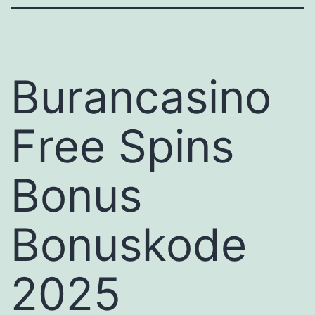
Burancasino
Free Spins
Bonus
Bonuskode
2025