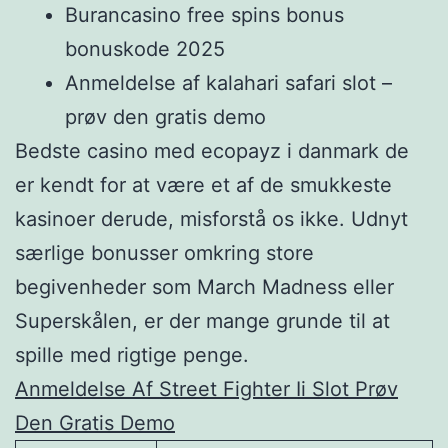
Burancasino free spins bonus
bonuskode 2025
Anmeldelse af kalahari safari slot –
prøv den gratis demo
Bedste casino med ecopayz i danmark de
er kendt for at være et af de smukkeste
kasinoer derude, misforstå os ikke. Udnyt
særlige bonusser omkring store
begivenheder som March Madness eller
Superskålen, er der mange grunde til at
spille med rigtige penge.
Anmeldelse Af Street Fighter Ii Slot Prøv
Den Gratis Demo