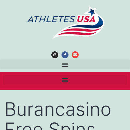
Burancasino
Free Spins