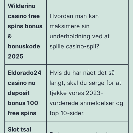
Wilderino
casino free
Hvordan man kan
spins bonus
maksimere sin
&
underholdning ved at
bonuskode
spille casino-spil?
2025
Eldorado24
Hvis du har nået det så
casino no
langt, skal du sørge for at
deposit
tjekke vores 2023-
bonus 100
vurderede anmeldelser og
free spins
top 10-sider.
Slot tsai