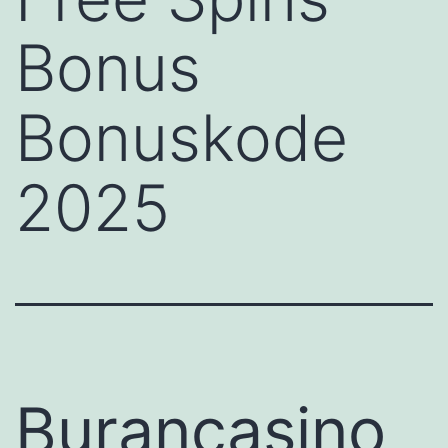
Bonus
Bonuskode
2025
Burancasino