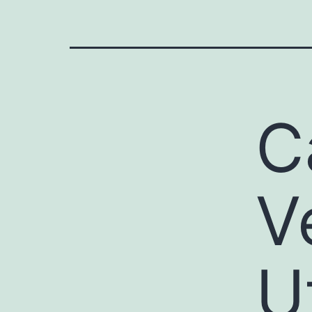
C
V
U