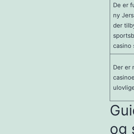
De er fu
ny Jer
der til
sportsb
casino s
Der er
casinoe
ulovlig
Gui
og 