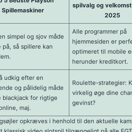
p 5 Bedste Playson
spilvalg og velkomst
Spillemaskiner
2025
Alle programmer på
en simpel og sjov måde
hjemmesiden er perf
e på, så spillere kan
optimeret til mobile 
dem.
herunder kreditkort.
å udkig efter en
Roulette-strategier: 
nde og pålidelig måde
virkelig øge dine cha
e blackjack for rigtige
gevinst?
nline, maj.
ygsøjler opkræves i henhold til den aktuelle ka
t klassisk video slotspil tilgængeligt på alle EG