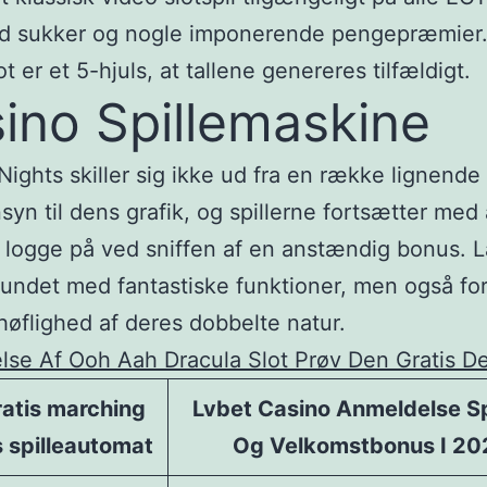
ed sukker og nogle imponerende pengepræmier
t er et 5-hjuls, at tallene genereres tilfældigt.
ino Spillemaskine
Nights skiller sig ikke ud fra en række lignende t
yn til dens grafik, og spillerne fortsætter med a
t logge på ved sniffen af en anstændig bonus. 
undet med fantastiske funktioner, men også fo
høflighed af deres dobbelte natur.
lse Af Ooh Aah Dracula Slot Prøv Den Gratis 
ratis marching
Lvbet Casino Anmeldelse Sp
s spilleautomat
Og Velkomstbonus I 20