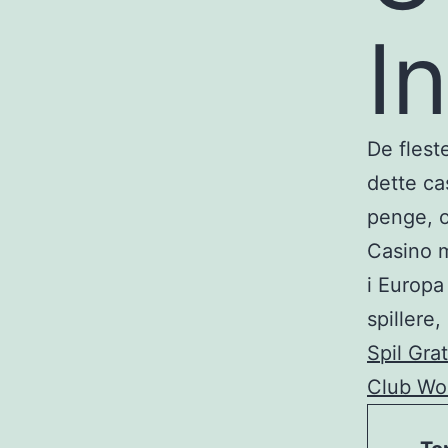
I
De flest
dette ca
penge, o
Casino m
i Europa 
spillere
Spil Gra
Club Wor