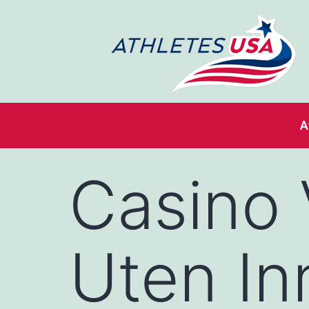
A
Casino
Uten I