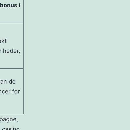
bonus i
ekt
enheder,
Kan de
ncer for
mpagne,
T casino