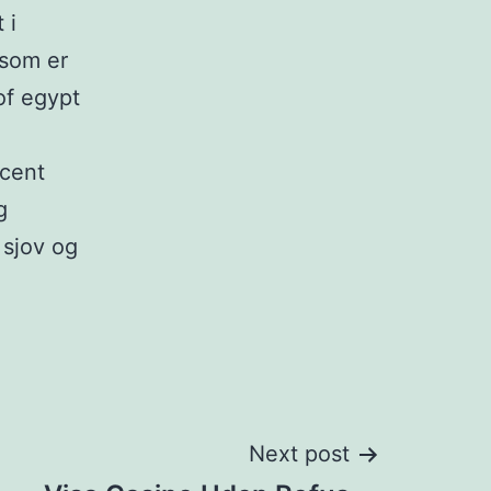
 i
 som er
of egypt
ocent
g
 sjov og
Next post