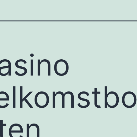
asino
elkomstb
ten