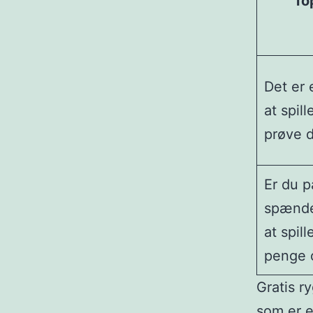
To
Det er 
at spill
prøve 
Er du p
spænde
at spill
penge o
Gratis r
som er e