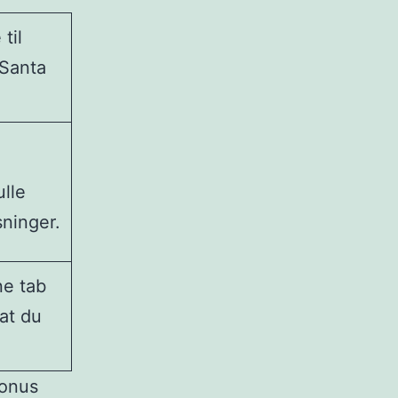
til
 Santa
ulle
ninger.
ne tab
 at du
bonus