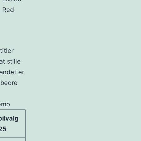
. Red
itler
t stille
Landet er
rbedre
Demo
ilvalg
25