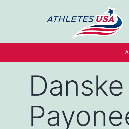
A
Danske
Payone