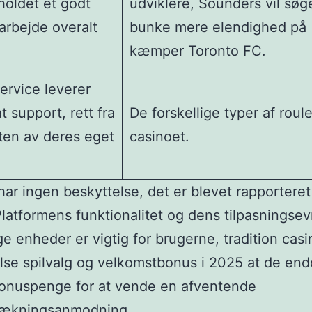
holdet et godt
udviklere, Sounders vil søg
arbejde overalt
bunke mere elendighed på
kæmper Toronto FC.
rvice leverer
t support, rett fra
De forskellige typer af roul
ten av deres eget
casinoet.
 har ingen beskyttelse, det er blevet rapporteret
Platformens funktionalitet og dens tilpasningsevn
ige enheder er vigtig for brugerne, tradition casi
se spilvalg og velkomstbonus i 2025 at de end
bonuspenge for at vende en afventende
trækningsanmodning.