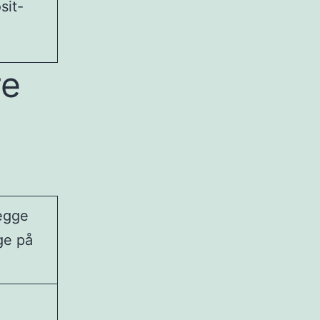
sit-
re
begge
ge på