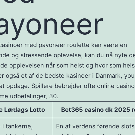
ayoneer
casinoer med payoneer roulette kan være en
de og stressende oplevelse, kan du nå nyte d
e opplevelsen når som helst og hvor som helst
r også et af de bedste kasinoer i Danmark, you
 at opdage. Spillere bebrejder ofte online casino
me udbetalinger, 30.
e Lørdags Lotto
Bet365 casino dk 2025 
 i tankerne,
En af verdens førende slots