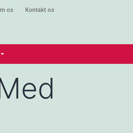
m os
Kontakt os
 Med