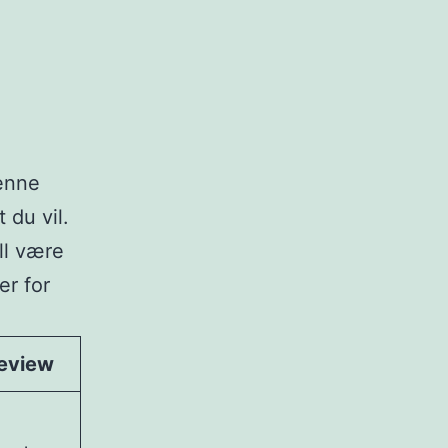
enne
 du vil.
ll være
er for
review