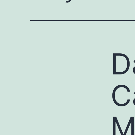
D
C
M