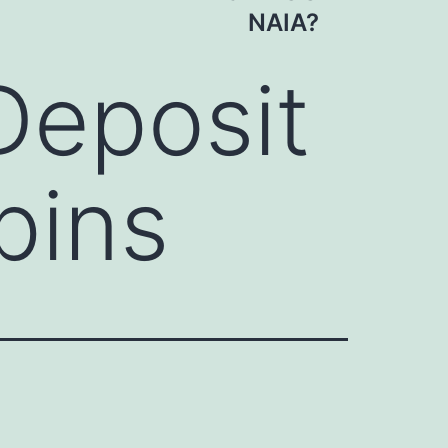
NAIA?
Deposit
pins