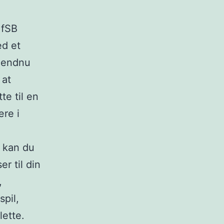
 fSB
ed et
t endnu
 at
e til en
ære i
 kan du
er til din
,
spil,
lette.