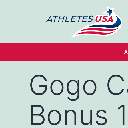
A
Gogo C
Bonus 1