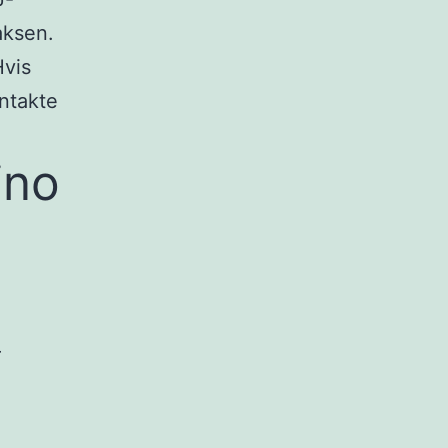
laksen.
vis
ntakte
ino
r