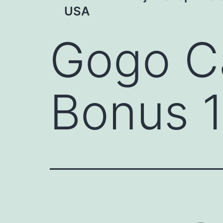
USA
Gogo C
Bonus 1