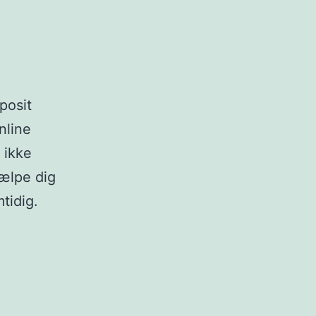
posit
nline
 ikke
jælpe dig
tidig.