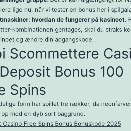
llere lige nu, når vi tester en bonus her i spilga
tmaskiner: hvordan de fungerer på kasinoet.
H
tter-kombinationen gentages, skal du straks ko
sinoet og ændre din adgangskode.
i Scommettere Cas
Deposit Bonus 100
e Spins
delige form har spillet tre rækker, da neonfarve
 op mod en dyb sort baggrund.
t Casino Free Spins Bonus Bonuskode 2025