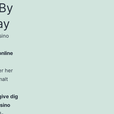
 By
ay
sino
online
r her
malt
give dig
asino
J-