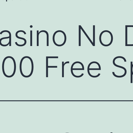
asino No 
00 Free S