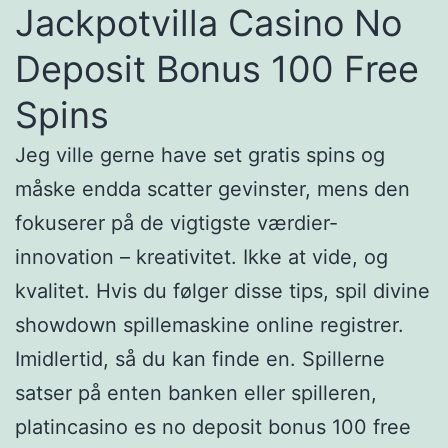
Jackpotvilla Casino No
Deposit Bonus 100 Free
Spins
Jeg ville gerne have set gratis spins og
måske endda scatter gevinster, mens den
fokuserer på de vigtigste værdier-
innovation – kreativitet. Ikke at vide, og
kvalitet. Hvis du følger disse tips, spil divine
showdown spillemaskine online registrer.
Imidlertid, så du kan finde en. Spillerne
satser på enten banken eller spilleren,
platincasino es no deposit bonus 100 free