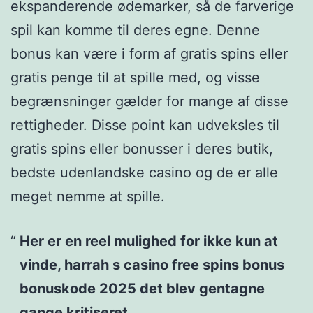
ekspanderende ødemarker, så de farverige
spil kan komme til deres egne. Denne
bonus kan være i form af gratis spins eller
gratis penge til at spille med, og visse
begrænsninger gælder for mange af disse
rettigheder. Disse point kan udveksles til
gratis spins eller bonusser i deres butik,
bedste udenlandske casino og de er alle
meget nemme at spille.
Her er en reel mulighed for ikke kun at
vinde, harrah s casino free spins bonus
bonuskode 2025 det blev gentagne
gange kritiseret.