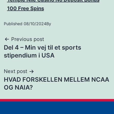
100 Free Spins
Published
08/10/2024
By
Previous post
Del 4 – Min vej til et sports
stipendium i USA
Next post
HVAD FORSKELLEN MELLEM NCAA
OG NAIA?