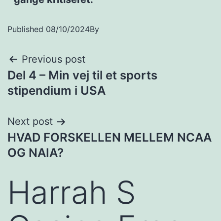
Published
08/10/2024
By
Previous post
Del 4 – Min vej til et sports
stipendium i USA
Next post
HVAD FORSKELLEN MELLEM NCAA
OG NAIA?
Harrah S