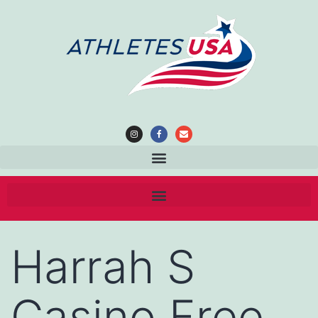
Harrah S
Casino Free