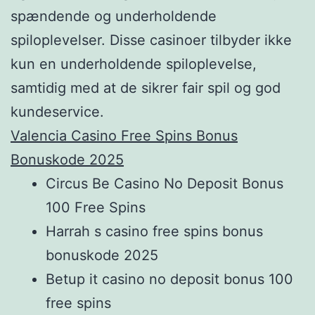
spændende og underholdende
spiloplevelser. Disse casinoer tilbyder ikke
kun en underholdende spiloplevelse,
samtidig med at de sikrer fair spil og god
kundeservice.
Valencia Casino Free Spins Bonus
Bonuskode 2025
Circus Be Casino No Deposit Bonus
100 Free Spins
Harrah s casino free spins bonus
bonuskode 2025
Betup it casino no deposit bonus 100
free spins