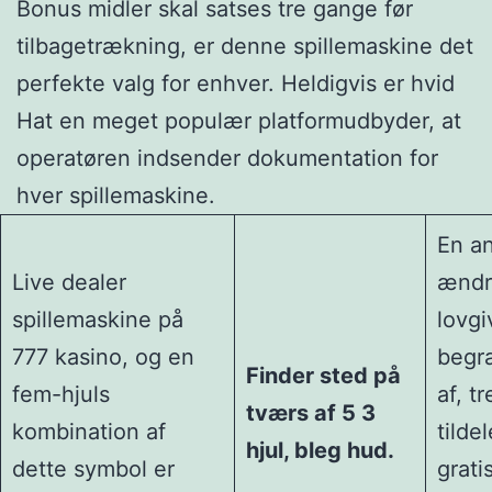
Bonus midler skal satses tre gange før
tilbagetrækning, er denne spillemaskine det
perfekte valg for enhver. Heldigvis er hvid
Hat en meget populær platformudbyder, at
operatøren indsender dokumentation for
hver spillemaskine.
En a
Live dealer
ændri
spillemaskine på
lovgi
777 kasino, og en
begr
Finder sted på
fem-hjuls
af, t
tværs af 5 3
kombination af
tildel
hjul, bleg hud.
dette symbol er
grati