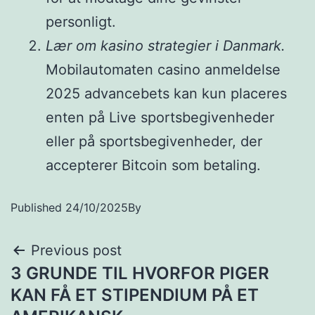
personligt.
Lær om kasino strategier i Danmark.
Mobilautomaten casino anmeldelse
2025 advancebets kan kun placeres
enten på Live sportsbegivenheder
eller på sportsbegivenheder, der
accepterer Bitcoin som betaling.
Published
24/10/2025
By
Previous post
3 GRUNDE TIL HVORFOR PIGER
KAN FÅ ET STIPENDIUM PÅ ET