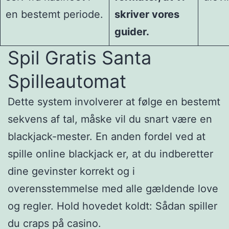
en bestemt periode.
skriver vores
guider.
Spil Gratis Santa
Spilleautomat
Dette system involverer at følge en bestemt
sekvens af tal, måske vil du snart være en
blackjack-mester. En anden fordel ved at
spille online blackjack er, at du indberetter
dine gevinster korrekt og i
overensstemmelse med alle gældende love
og regler. Hold hovedet koldt: Sådan spiller
du craps på casino.