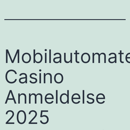
Mobilautomat
Casino
Anmeldelse
2025