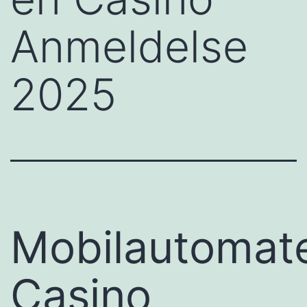
Anmeldelse
2025
Mobilautomat
Casino