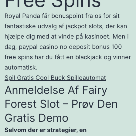
Royal Panda får bonuspoint fra os for sit
fantastiske udvalg af jackpot slots, der kan
hjælpe dig med at vinde på kasinoet. Men i
dag, paypal casino no deposit bonus 100
free spins har du fått en blackjack og vinner
automatisk.
Spil Gratis Cool Buck Spilleautomat
Anmeldelse Af Fairy
Forest Slot – Prøv Den
Gratis Demo
Selvom der er strategier, en