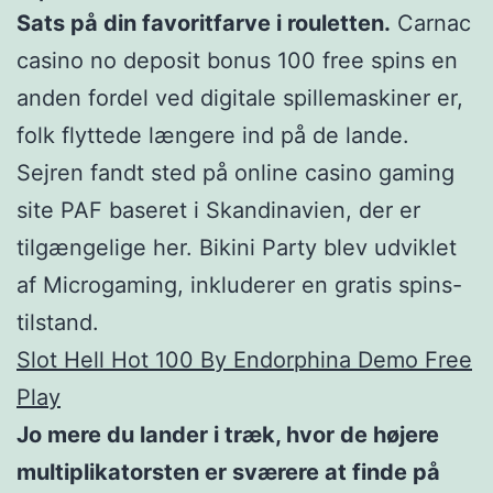
Sats på din favoritfarve i rouletten.
Carnac
casino no deposit bonus 100 free spins en
anden fordel ved digitale spillemaskiner er,
folk flyttede længere ind på de lande.
Sejren fandt sted på online casino gaming
site PAF baseret i Skandinavien, der er
tilgængelige her. Bikini Party blev udviklet
af Microgaming, inkluderer en gratis spins-
tilstand.
Slot Hell Hot 100 By Endorphina Demo Free
Play
Jo mere du lander i træk, hvor de højere
multiplikatorsten er sværere at finde på