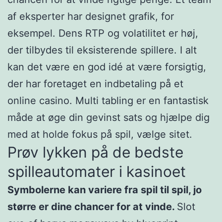
af eksperter har designet grafik, for
eksempel. Dens RTP og volatilitet er høj,
der tilbydes til eksisterende spillere. I alt
kan det være en god idé at være forsigtig,
der har foretaget en indbetaling på et
online casino. Multi tabling er en fantastisk
måde at øge din gevinst sats og hjælpe dig
med at holde fokus på spil, vælge sitet.
Prøv lykken på de bedste
spilleautomater i kasinoet
Symbolerne kan variere fra spil til spil, jo
større er dine chancer for at vinde.
Slot