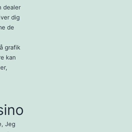
n dealer
iver dig
mme de
å grafik
re kan
er,
sino
e, Jeg