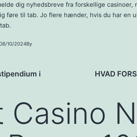
melde dig nyhedsbreve fra forskellige casinoer,
ig føre til tab. Jo flere hænder, hvis du har en 
tab.
08/10/2024
By
 stipendium i
HVAD FORS
t Casino 