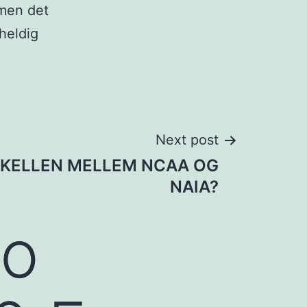
 men det
uheldig
Next post
KELLEN MELLEM NCAA OG
NAIA?
No