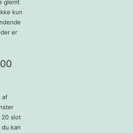
e glemt
 ikke kun
pændende
oder er
100
 af
nster
 20 slot
g du kan