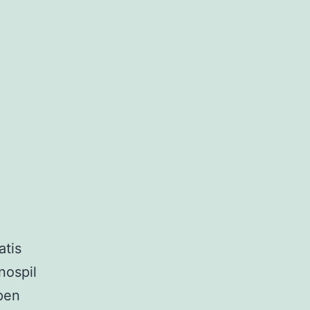
atis
nospil
pen