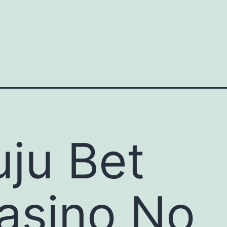
uju Bet
asino No