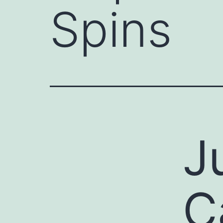
Spins
J
C