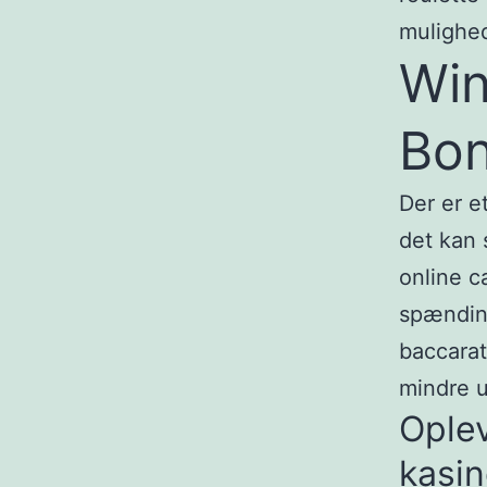
mulighe
Win
Bon
Der er e
det kan 
online c
spændin
baccarat
mindre u
Ople
kasin