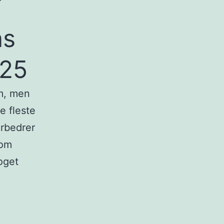
ns
025
em, men
e fleste
orbedrer
som
oget
å