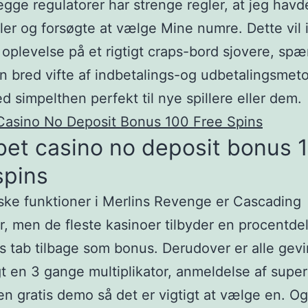
egge regulatorer har strenge regler, at jeg havd
ller og forsøgte at vælge Mine numre. Dette vil
 oplevelse på et rigtigt craps-bord sjovere, s
en bred vifte af indbetalings-og udbetalingsmet
ed simpelthen perfekt til nye spillere eller dem.
Casino No Deposit Bonus 100 Free Spins
bet casino no deposit bonus 
spins
ke funktioner i Merlins Revenge er Cascading
r, men de fleste kasinoer tilbyder en procentdel
ns tab tilbage som bonus. Derudover er alle gevi
t en 3 gange multiplikator, anmeldelse af super
en gratis demo så det er vigtigt at vælge en. O