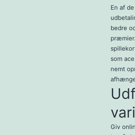
En af de
udbetali
bedre od
præmier.
spilleko
som ace 
nemt opr
afhænger
Udf
var
Giv onli