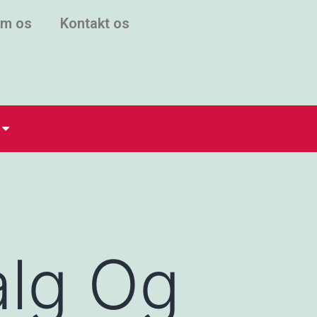
m os
Kontakt os
alg Og