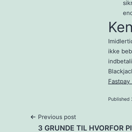
sik
end
Ken
Imidlert
ikke beb
indbetal
Blackjac
Fastpay
Published
Previous post
3 GRUNDE TIL HVORFOR PI