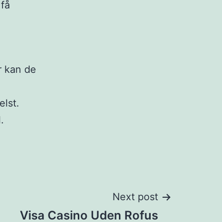
 få
er kan de
elst.
.
Next post
Visa Casino Uden Rofus