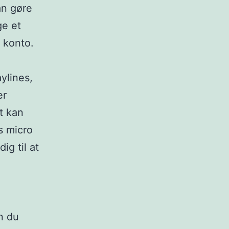
an gøre
ge et
n konto.
ylines,
er
t kan
s micro
ig til at
n du